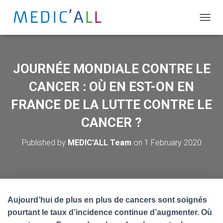
T
O
G
G
L
JOURNÉE MONDIALE CONTRE LE
E
N
CANCER : OÙ EN EST-ON EN
A
FRANCE DE LA LUTTE CONTRE LE
V
I
CANCER ?
G
A
T
Published by
MEDIC'ALL Team
on
1 February 2020
I
O
N
Aujourd’hui de plus en plus de cancers sont soignés
pourtant le taux d’incidence continue d’augmenter. Où